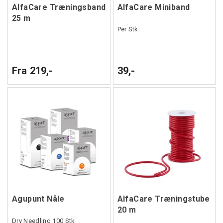
AlfaCare Træningsband
AlfaCare Miniband
25 m
Per Stk.
Fra 219,-
39,-
Agupunt Nåle
AlfaCare Træningstube
20 m
Dry Needling 100 Stk