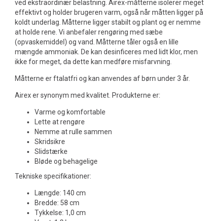
ved ekstraordinær belastning. Airex-måtterne isolerer meget
effektivt og holder brugeren varm, også når måtten ligger på
koldt underlag. Måtterne ligger stabilt og plant og er nemme
at holde rene. Vi anbefaler rengøring med sæbe
(opvaskemiddel) og vand. Måtterne tåler også en lille
mængde ammoniak. De kan desinficeres med lidt klor, men
ikke for meget, da dette kan medføre misfarvning.
Måtterne er ftalatfri og kan anvendes af børn under 3 år.
Airex er synonym med kvalitet. Produkterne er:
Varme og komfortable
Lette at rengøre
Nemme at rulle sammen
Skridsikre
Slidstærke
Bløde og behagelige
Tekniske specifikationer:
Længde: 140 cm
Bredde: 58 cm
Tykkelse: 1,0 cm