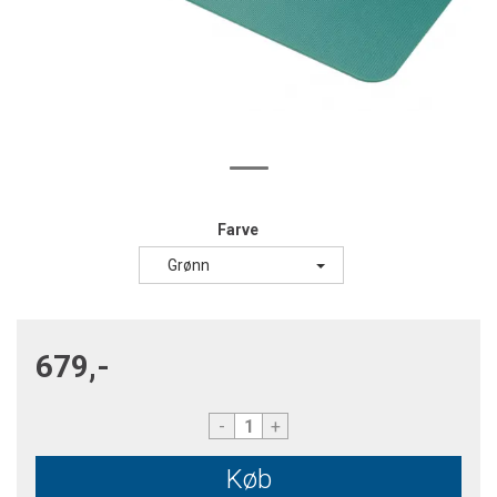
Farve
Grønn
679,-
-
+
Køb