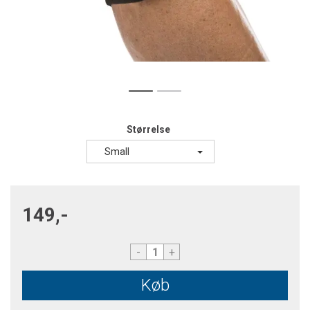
Størrelse
Small
149,-
-
+
Køb