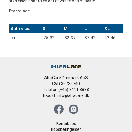
størrelser, anbefales det at vælge den mindste.
Størrelser:
Størrelse:
S
M
L
XL
cm:
25-32
32-37
37-42
42-46
AlfaCare Danmark ApS
CVR 36735740
Telefon:(+45) 3411 8888
E-post: info@alfacare.dk
Kontakt os
Købsbetingelser