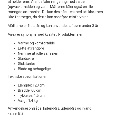
at holde rene. Vi anbefaler rengøring med sæbe
(opvaskemiddel) og vand. Måtterne tåler også en lille
mængde ammoniak. De kan desinficeres med lidt klor, men
ikke for meget, da dette kan medføre misfarvning.
Måtterne er ftalatfri og kan anvendes af børn under 3 år.
Airex er synonym med kvalitet. Produkterne er:
Varme og komfortable
Lette at rengøre
Nemme at rulle sammen
Skridsikre
Slidstærke
Bløde og behagelige
Tekniske specifikationer:
Længde: 120 cm
Bredde: 60 cm
Tykkelse: 1,5 cm
Vægt: 1,4 kg
Anvendelsesområde: Indendørs, udendørs og i vand
Farve: Blå