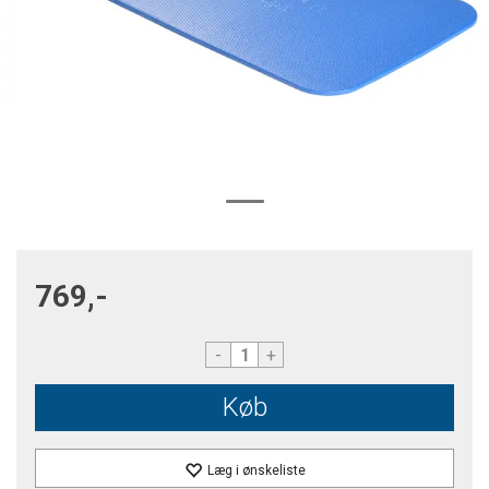
769,-
-
+
Køb
Læg i ønskeliste